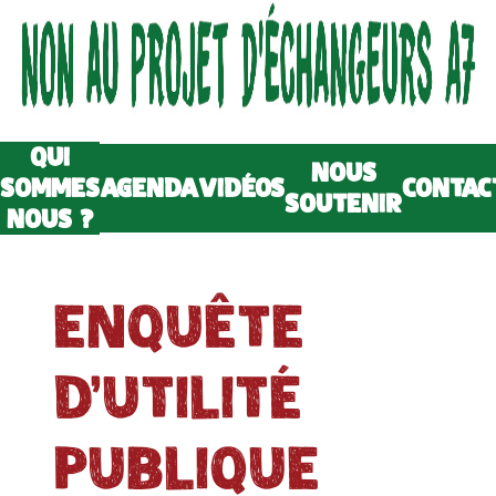
QUI
NOUS
SOMMES
AGENDA
VIDÉOS
CONTAC
SOUTENIR
NOUS ?
ENQUÊTE
D'UTILITÉ
PUBLIQUE