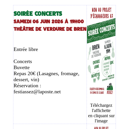
SOIRÉE CONCERTS
Samedi 06 Juin 2026 à 19h00
Théâtre de verdure de BREN
Entrée libre
Concerts
Buvette
Repas 20€ (Lasagnes, fromage,
dessert, vin)
Réservation :
festiassez@laposte.net
Téléchargez
l'affichette
en cliquant sur
l'image