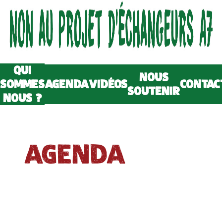
QUI
NOUS
SOMMES
AGENDA
VIDÉOS
CONTAC
SOUTENIR
NOUS ?
AGENDA